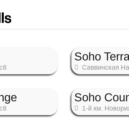
Soho Terr
с8
Саввинская На
nge
Soho Coun
с8
1-й км. Новор