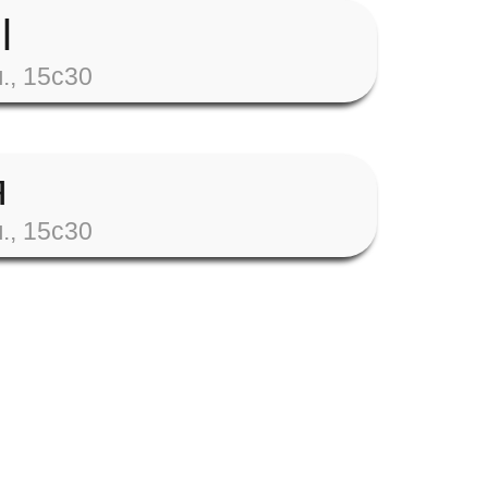
l
., 15с30
я
., 15с30