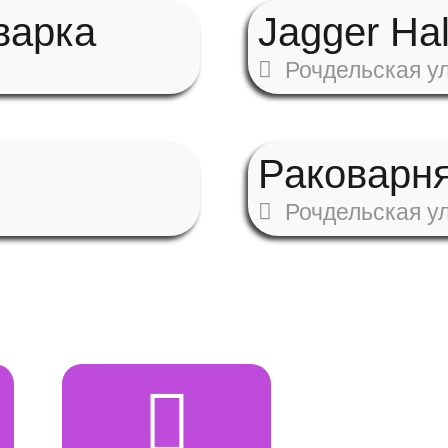
варка
Jagger Hal
Рочдельская ул
Раковарн
Рочдельская ул